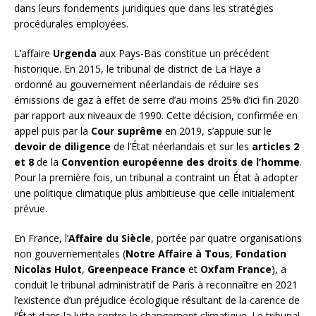
dans leurs fondements juridiques que dans les stratégies
procédurales employées.
L’affaire
Urgenda
aux Pays-Bas constitue un précédent
historique. En 2015, le tribunal de district de La Haye a
ordonné au gouvernement néerlandais de réduire ses
émissions de gaz à effet de serre d’au moins 25% d’ici fin 2020
par rapport aux niveaux de 1990. Cette décision, confirmée en
appel puis par la
Cour suprême
en 2019, s’appuie sur le
devoir de diligence
de l’État néerlandais et sur les
articles 2
et 8
de la
Convention européenne des droits de l’homme
.
Pour la première fois, un tribunal a contraint un État à adopter
une politique climatique plus ambitieuse que celle initialement
prévue.
En France, l’
Affaire du Siècle
, portée par quatre organisations
non gouvernementales (
Notre Affaire à Tous
,
Fondation
Nicolas Hulot
,
Greenpeace France
et
Oxfam France
), a
conduit le tribunal administratif de Paris à reconnaître en 2021
l’existence d’un préjudice écologique résultant de la carence de
l’État dans la lutte contre le changement climatique. Le tribunal