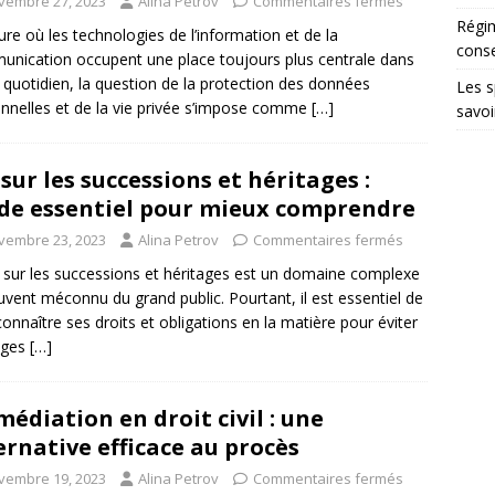
vembre 27, 2023
Alina Petrov
Commentaires fermés
Régim
eure où les technologies de l’information et de la
conse
nication occupent une place toujours plus centrale dans
 quotidien, la question de la protection des données
Les s
nnelles et de la vie privée s’impose comme
[…]
savoi
 sur les successions et héritages :
de essentiel pour mieux comprendre
vembre 23, 2023
Alina Petrov
Commentaires fermés
i sur les successions et héritages est un domaine complexe
uvent méconnu du grand public. Pourtant, il est essentiel de
connaître ses droits et obligations en la matière pour éviter
tiges
[…]
médiation en droit civil : une
ernative efficace au procès
vembre 19, 2023
Alina Petrov
Commentaires fermés