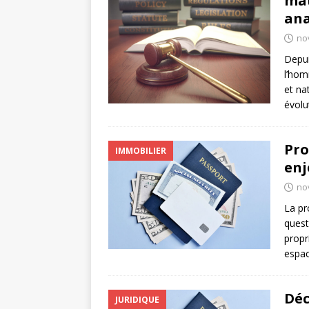
mat
ana
no
Depui
l’hom
et na
évolu
Pro
IMMOBILIER
enj
no
La pr
quest
propr
espac
Déc
JURIDIQUE