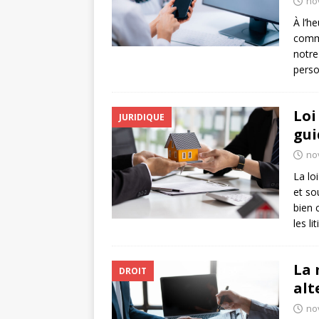
no
À l’h
commu
notre
perso
Loi
JURIDIQUE
gui
no
La lo
et so
bien 
les li
La 
DROIT
alt
no