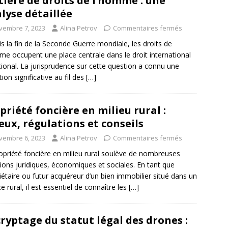
ière de droits de l’homme : une
lyse détaillée
vembre 7, 2023
Alina Petrov
Commentaires fermés
s la fin de la Seconde Guerre mondiale, les droits de
me occupent une place centrale dans le droit international
tional. La jurisprudence sur cette question a connu une
tion significative au fil des
[…]
priété foncière en milieu rural :
eux, régulations et conseils
vembre 6, 2023
Alina Petrov
Commentaires fermés
opriété foncière en milieu rural soulève de nombreuses
ions juridiques, économiques et sociales. En tant que
iétaire ou futur acquéreur d’un bien immobilier situé dans un
e rural, il est essentiel de connaître les
[…]
ryptage du statut légal des drones :