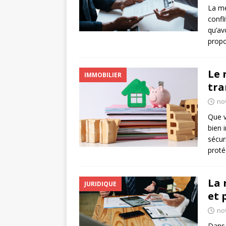
La mé
confl
qu’av
prop
Le 
IMMOBILIER
tra
no
Que v
bien 
sécur
proté
La 
JURIDIQUE
et 
no
Dans 