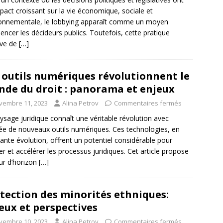
pact croissant sur la vie économique, sociale et
onnementale, le lobbying apparaît comme un moyen
luencer les décideurs publics. Toutefois, cette pratique
ève de
[…]
 outils numériques révolutionnent le
de du droit : panorama et enjeux
vembre 11, 2023
Alina Petrov
Commentaires fermés
ysage juridique connaît une véritable révolution avec
ivée de nouveaux outils numériques. Ces technologies, en
ante évolution, offrent un potentiel considérable pour
iter et accélérer les processus juridiques. Cet article propose
ur d’horizon
[…]
tection des minorités ethniques:
eux et perspectives
vembre 10, 2023
Alina Petrov
Commentaires fermés