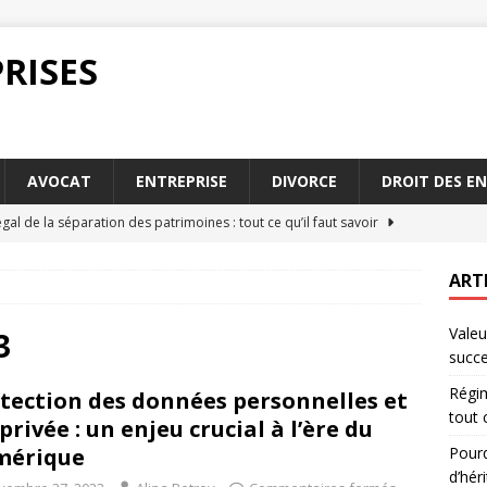
RISES
AVOCAT
ENTREPRISE
DIVORCE
DROIT DES E
gal de la séparation des patrimoines : tout ce qu’il faut savoir
ART
le cnp beneficiaire attire de plus en plus d’héritiers
JURIDIQUE
Valeu
gal de la séparation des patrimoines : conseils pour débuter
3
succ
Régim
tection des données personnelles et
icités du cnp beneficiaire : ce qu’il faut savoir
DROIT
tout 
 privée : un enjeu crucial à l’ère du
utée du cnp beneficiaire dans une succession
DROIT
mérique
Pourq
d’héri