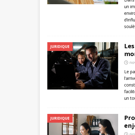
un im
envir
d’inf
soul
Les
JURIDIQUE
mon
no
Le pa
l’arr
const
facil
un to
Pro
JURIDIQUE
enj
no