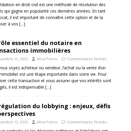
diation en droit civil est une méthode de résolution des
its qui gagne en popularité ces dernières années. En tant
ocat, il est important de connaître cette option et de la
oser à vos
[…]
rôle essentiel du notaire en
nsactions immobilières
vembre 15, 2023
Alina Petrov
Commentaires fermés
ous soyez acheteur ou vendeur, l’achat ou la vente d’un
immobilier est une étape importante dans votre vie. Pour
iser cette transaction et vous assurer que vos intérêts sont
gés, il est indispensable
[…]
régulation du lobbying : enjeux, défis
perspectives
vembre 12, 2023
Alina Petrov
Commentaires fermés
un contexte où les décisions politiques et législatives ont