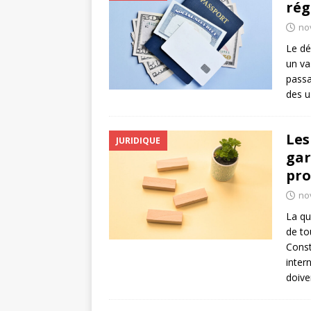
rég
no
Le dé
un va
passan
des u
Les
JURIDIQUE
gar
pro
no
La qu
de to
Const
inter
doive