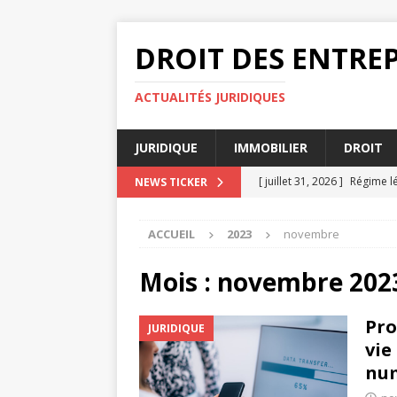
DROIT DES ENTREP
ACTUALITÉS JURIDIQUES
JURIDIQUE
IMMOBILIER
DROIT
[ juillet 31, 2026 ]
Régime lé
NEWS TICKER
DIVORCE
ACCUEIL
2023
novembre
[ juillet 27, 2026 ]
Pourquoi 
[ juillet 23, 2026 ]
Régime lé
Mois :
novembre 202
DIVORCE
Pro
JURIDIQUE
[ juillet 19, 2026 ]
Les spécif
vie
[ août 4, 2026 ]
Valeur ajo
nu