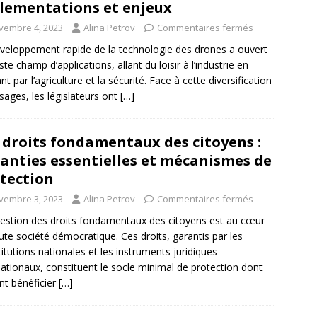
lementations et enjeux
vembre 4, 2023
Alina Petrov
Commentaires fermés
veloppement rapide de la technologie des drones a ouvert
ste champ d’applications, allant du loisir à l’industrie en
t par l’agriculture et la sécurité. Face à cette diversification
sages, les législateurs ont
[…]
 droits fondamentaux des citoyens :
anties essentielles et mécanismes de
tection
vembre 3, 2023
Alina Petrov
Commentaires fermés
estion des droits fondamentaux des citoyens est au cœur
ute société démocratique. Ces droits, garantis par les
itutions nationales et les instruments juridiques
nationaux, constituent le socle minimal de protection dont
nt bénéficier
[…]