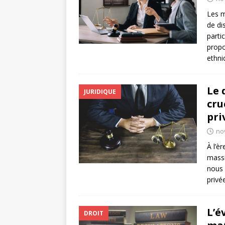
Les m
de di
parti
propo
ethni
Le 
JURIDIQUE
cru
pri
no
À l’è
massi
nous 
privé
L’é
DROIT